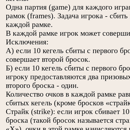
Одна партия (game) для каждого игра
рамок (frames). Задача игрока - сбить 
каждой рамке.
В каждой рамке игрок может соверши
Исключения:
А) если 10 кегель сбиты с первого бр
совершает второй бросок.
Б) если 10 кегель сбиты с первого бро
игроку предоставляются два призовых
второго броска - один.
Количество очков в каждой рамке рав
сбитых кегель (кроме бросков «страйк
Страйк (strike): если игрок сбивает 10
броска (такой бросок называется стра
«Х»), очки в этой рамке начисляются 