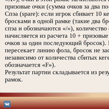
призовые очки (сумма очков за два п
Спэа (spare): если игрок сбивает 10 к
бросками в одной рамке (такие два б
спэа и обозначаются «/»), количество 
начисляется из расчета 10 + призовые
очков за один последующий бросок). 
пересекает линию фола, бросок не за
независимо от количества сбитых кег
обозначается «F»).
Результат партии складывается из рез
рамок.