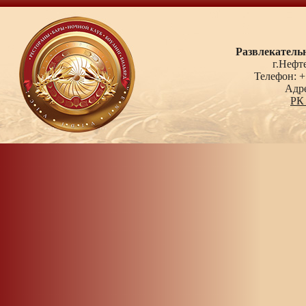
Развлекатель
г.Нефте
Телефон: +7 
Адрес:
РК