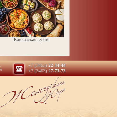
Кавказская кухня
м
+7 (3463)
22-44-44
ru
+7 (3463)
27-73-73