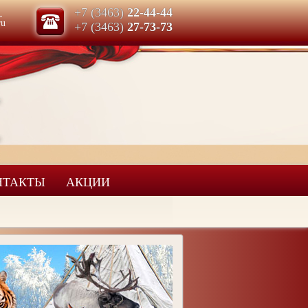
м
+7 (3463)
22-44-44
ru
+7 (3463)
27-73-73
НТАКТЫ
АКЦИИ