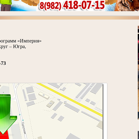
рограмм «Империя»
руг – Югра,
-73